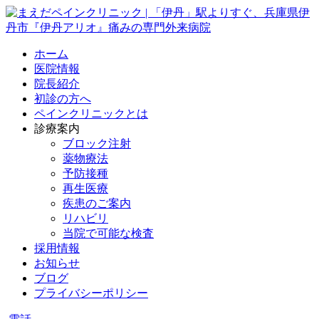
ホーム
医院情報
院長紹介
初診の方へ
ペインクリニックとは
診療案内
ブロック注射
薬物療法
予防接種
再生医療
疾患のご案内
リハビリ
当院で可能な検査
採用情報
お知らせ
ブログ
プライバシーポリシー