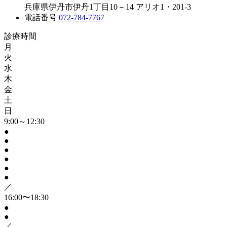
兵庫県伊丹市伊丹1丁目10－14 アリオ1・201-3
電話番号
072-784-7767
診療時間
月
火
水
木
金
土
日
9:00～12:30
●
●
●
●
●
●
／
16:00〜18:30
●
●
／