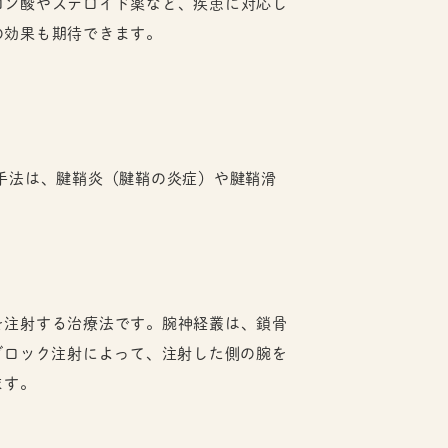
ロン酸やステロイド薬など、疾患に対応し
の効果も期待できます。
手法は、腱鞘炎（腱鞘の炎症）や腱鞘滑
。
を注射する治療法です。腕神経叢は、鎖骨
ブロック注射によって、注射した側の腕を
ます。