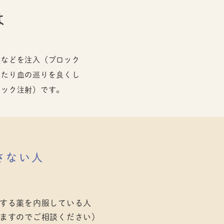
は
薬などを注入（ブロック
えたり血の巡りを良くし
ロック注射）です。
さない人
する薬を内服している人
ますのでご相談ください）