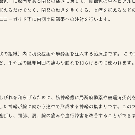
節包」に原因がある関節の痛みに対して、関節包の中へヒアル
抑えるだけでなく、関節の動きを良くする、炎症を抑えるなど
エコーガイド下に内側々副靱帯への注射を行います。
状の組織）内に抗炎症薬や麻酔薬を注入する治療法です。 この
ど、手や足の腱鞘周囲の痛みや腫れを和らげるのに使われます
しびれを和らげるために、腕神経叢に局所麻酔薬や鎮痛消炎剤
岐した神経が腕に向かう途中で形成する神経の集まりです。この
遮断し、頸部、肩、腕の痛みや血行障害を改善することができ