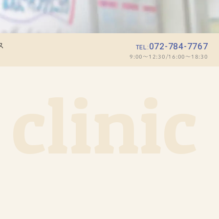
072-784-7767
ス
TEL:
9:00～12:30/16:00～18:30
clinic