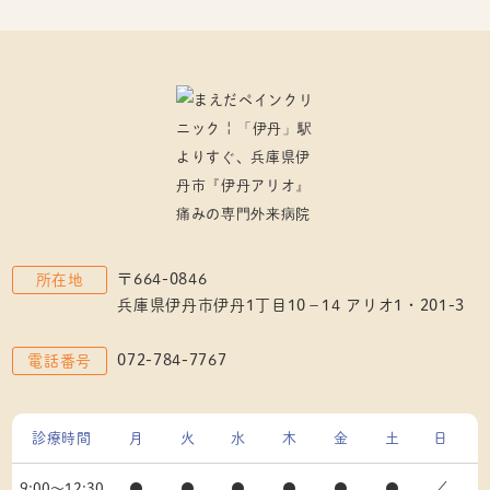
〒664-0846
所在地
兵庫県伊丹市伊丹1丁目10－14 アリオ1・201-3
072-784-7767
電話番号
診療時間
月
火
水
木
金
土
日
9:00～12:30
●
●
●
●
●
●
／